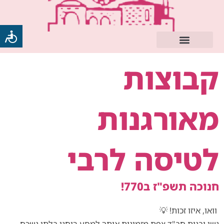
ילוג
תוכן
קבוצות
מאורגנות
לטיסה לרבי
חנוכה תשפ"ז ב770!
וואו, איזו זכות! 💡
נשי ובנות חב"ד צפת מזמינות אותך למסע רוחני בלתי נשכח