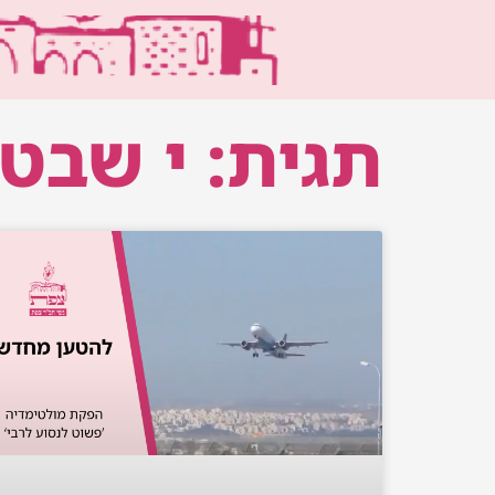
ילוג
תוכן
תגית: י שבט