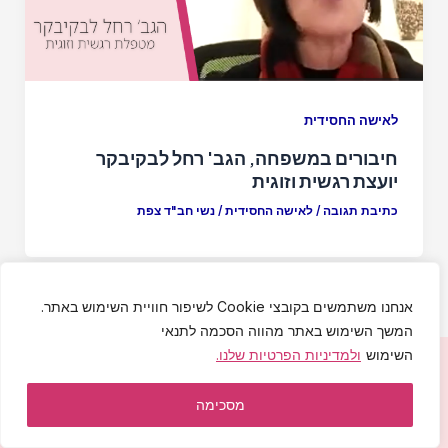
לאישה החסידית
חיבורים במשפחה, הגב' רחל לבקיבקר
יועצת רגשית וזוגית
כתיבת תגובה
/
לאישה החסידית
/
נשי חב"ד צפת
אנחנו משתמשים בקובצי Cookie לשיפור חוויית השימוש באתר.
המשך השימוש באתר מהווה הסכמה לתנאי
השימוש
ולמדיניות הפרטיות שלנו.
יחי אדוננו מורנו ורבינו מלך המשיח לעולם ועד!
הצהרת נגישות
|
מדיניות פרטיות
|
תקנון האתר
מסכימה