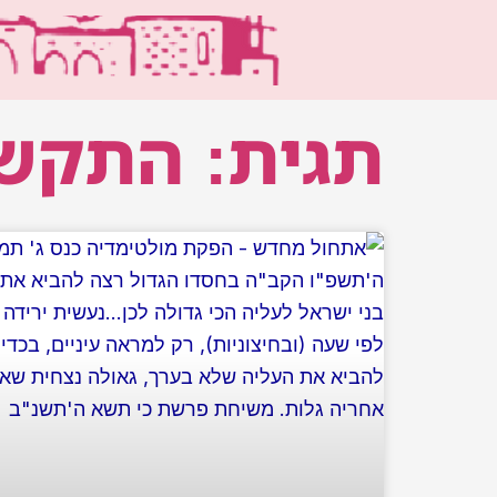
ילוג
תוכן
תגית: התקש