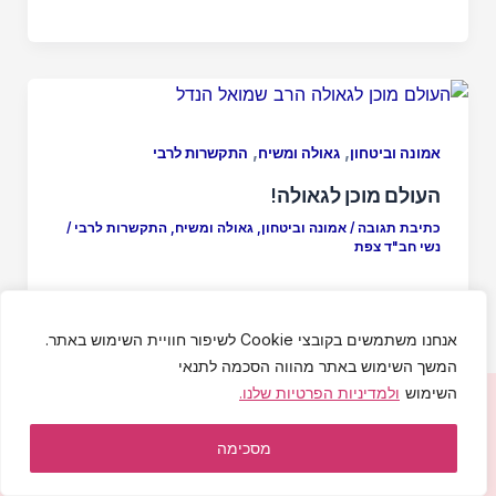
,
,
אמונה וביטחון
גאולה ומשיח
התקשרות לרבי
העולם מוכן לגאולה!
כתיבת תגובה
/
אמונה וביטחון
,
גאולה ומשיח
,
התקשרות לרבי
/
נשי חב"ד צפת
אנחנו משתמשים בקובצי Cookie לשיפור חוויית השימוש באתר.
המשך השימוש באתר מהווה הסכמה לתנאי
השימוש
ולמדיניות הפרטיות שלנו.
יחי אדוננו מורנו ורבינו מלך המשיח לעולם ועד!
הצהרת נגישות
|
מדיניות פרטיות
|
תקנון האתר
מסכימה